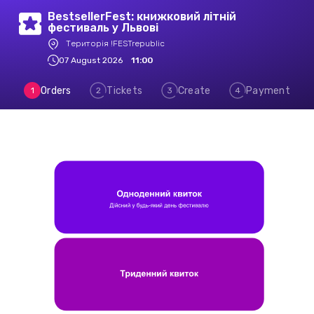
BestsellerFest: книжковий літній
фестиваль у Львові
Територія !FESTrepublic
07 August 2026
11:00
Orders
Tickets
Create
Payment
1
2
3
4