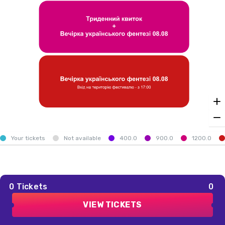
Your tickets
Not available
400.0
900.0
1200.0
0
Tickets
0
₴
VIEW TICKETS